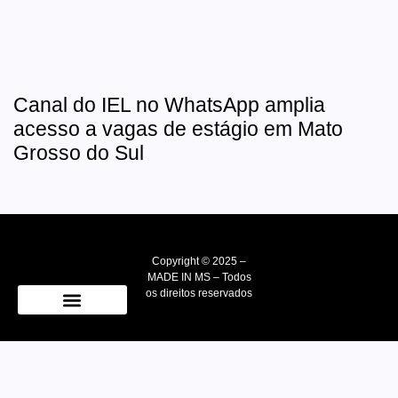
Canal do IEL no WhatsApp amplia
acesso a vagas de estágio em Mato
Grosso do Sul
Copyright © 2025 –
MADE IN MS – Todos
os direitos reservados
Quem Somos