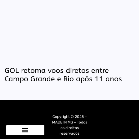
GOL retoma voos diretos entre
Campo Grande e Rio após 11 anos
Copyright © 2025 –
MADE IN MS – Todos
os direitos
reservados
Quem Somos