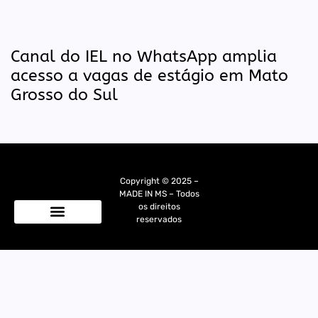
Canal do IEL no WhatsApp amplia
acesso a vagas de estágio em Mato
Grosso do Sul
Copyright © 2025 –
MADE IN MS – Todos
os direitos
reservados
Quem Somos