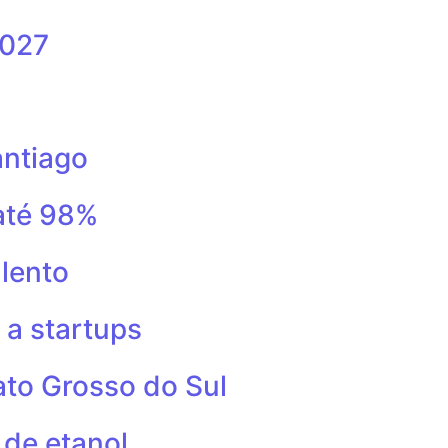
2027
antiago
até 98%
lento
 a startups
to Grosso do Sul
 de etanol