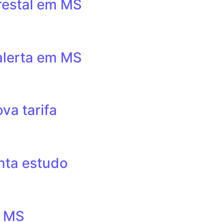
orestal em MS
alerta em MS
va tarifa
onta estudo
m MS