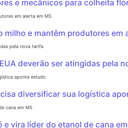
ores e mecânicos para colheita fl
do milho e mantêm produtores em 
UA deverão ser atingidas pela no
isa diversificar sua logística ap
e vira líder do etanol de cana e