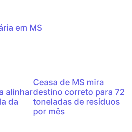
uária em MS
Ceasa de MS mira
a alinhar
destino correto para 72
da da
toneladas de resíduos
por mês