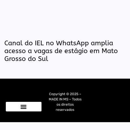
Canal do IEL no WhatsApp amplia
acesso a vagas de estágio em Mato
Grosso do Sul
Copyright © 2025 –
MADE IN MS – Todos
os direitos
reservados
Quem Somos