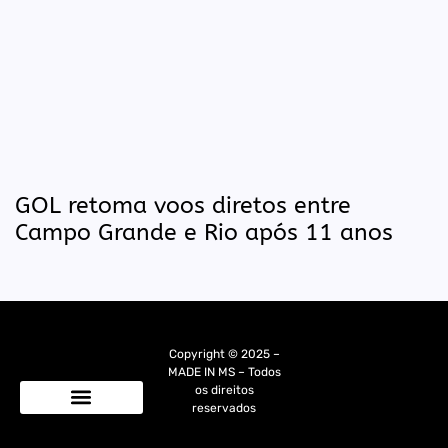
GOL retoma voos diretos entre
Campo Grande e Rio após 11 anos
Copyright © 2025 –
MADE IN MS – Todos
os direitos
reservados
Quem Somos