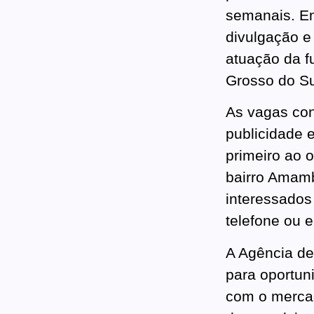
semanais. Ent
divulgação e
atuação da f
Grosso do Sul
As vagas con
publicidade 
primeiro ao o
bairro Amam
interessados
telefone ou e
A Agência de
para oportun
com o mercad