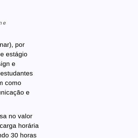
n e
ar), por
e estágio
ign e
 estudantes
êm como
unicação e
sa no valor
carga horária
ando 30 horas