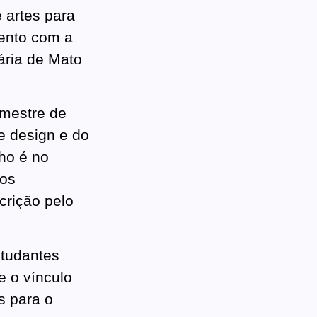
e artes para
mento com a
ária de Mato
emestre de
e design e do
lho é no
 os
crição pelo
studantes
e o vínculo
s para o