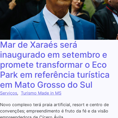
Mar de Xaraés será
inaugurado em setembro e
promete transformar o Eco
Park em referência turística
em Mato Grosso do Sul
Serviços
,
Turismo Made in MS
Novo complexo terá praia artificial, resort e centro de
convenções; empreendimento é fruto da fé e da visão
empreendedora de Cícero Ávila.