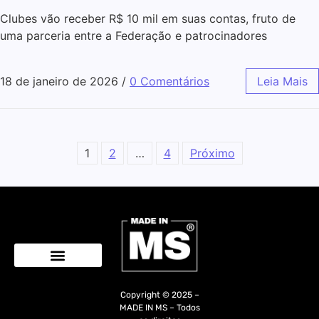
Clubes vão receber R$ 10 mil em suas contas, fruto de
uma parceria entre a Federação e patrocinadores
18 de janeiro de 2026
/
0 Comentários
Leia Mais
1
2
…
4
Próximo
Quem Somos
Copyright © 2025 –
MADE IN MS – Todos