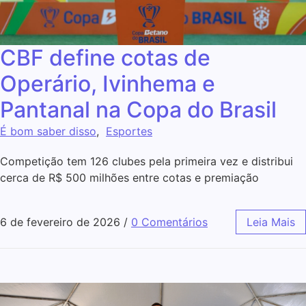
CBF define cotas de
Operário, Ivinhema e
Pantanal na Copa do Brasil
É bom saber disso
,
Esportes
Competição tem 126 clubes pela primeira vez e distribui
cerca de R$ 500 milhões entre cotas e premiação
6 de fevereiro de 2026
/
0 Comentários
Leia Mais