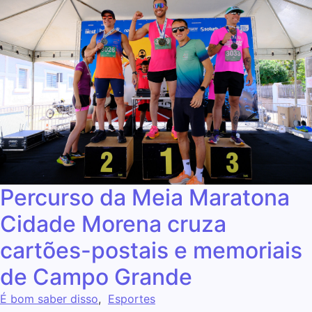
Percurso da Meia Maratona
Cidade Morena cruza
cartões-postais e memoriais
de Campo Grande
É bom saber disso
,
Esportes