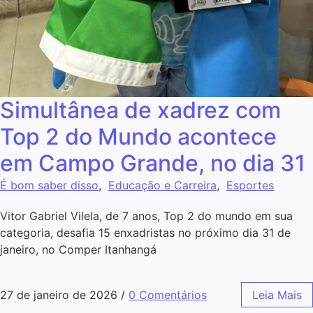
Simultânea de xadrez com
Top 2 do Mundo acontece
em Campo Grande, no dia 31
É bom saber disso
,
Educação e Carreira
,
Esportes
Vitor Gabriel Vilela, de 7 anos, Top 2 do mundo em sua
categoria, desafia 15 enxadristas no próximo dia 31 de
janeiro, no Comper Itanhangá
27 de janeiro de 2026
/
0 Comentários
Leia Mais