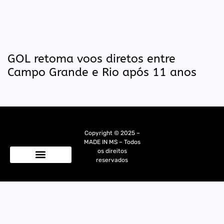
GOL retoma voos diretos entre
Campo Grande e Rio após 11 anos
Copyright © 2025 –
MADE IN MS – Todos
os direitos
reservados
Quem Somos