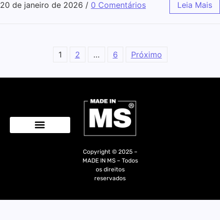
20 de janeiro de 2026
/
0 Comentários
Leia Mais
1
2
…
6
Próximo
Quem Somos
Copyright © 2025 –
MADE IN MS – Todos
os direitos
reservados