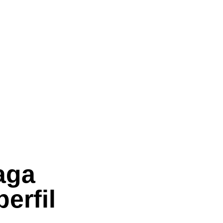
aga
erfil