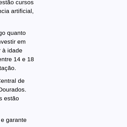
 estão cursos
a artificial,
go quanto
nvestir em
r à idade
ntre 14 e 18
tação.
entral de
Dourados.
s estão
 e garante