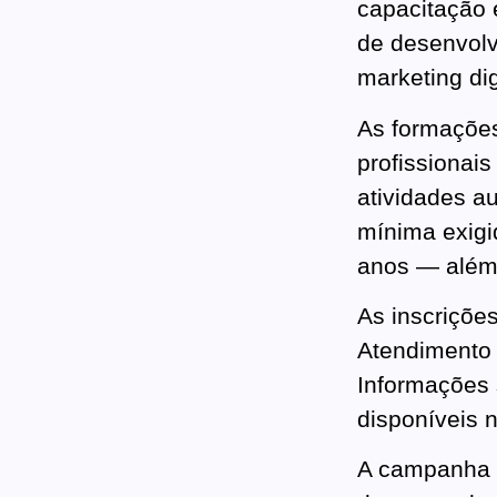
capacitação 
de desenvolvi
marketing dig
As formaçõe
profissionai
atividades a
mínima exigi
anos — além 
As inscriçõe
Atendimento
Informações 
disponíveis n
A campanha p