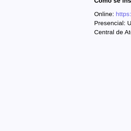
Como se ins
Online:
https
Presencial:
Central de A