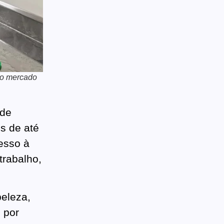
 ao mercado
 de
os de até
esso à
trabalho,
eleza,
 por