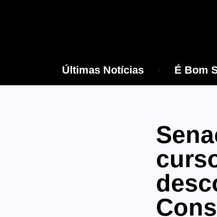
Últimas Notícias
É Bom S
Sena
curs
desc
Cons