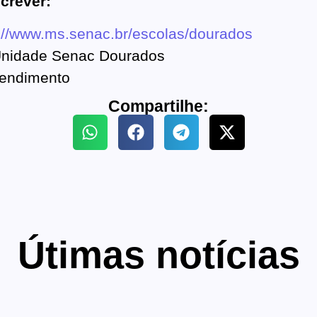
crever:
://www.ms.senac.br/escolas/dourados
 Unidade Senac Dourados
tendimento
Compartilhe:
Útimas notícias