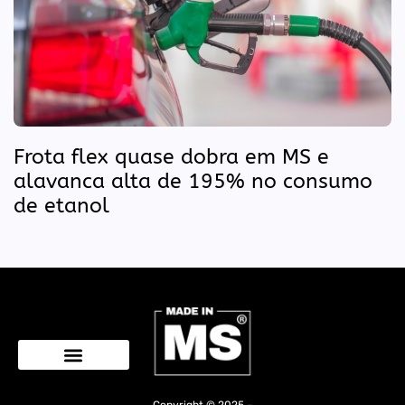
Frota flex quase dobra em MS e
alavanca alta de 195% no consumo
de etanol
Quem Somos
Copyright © 2025 –