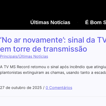
Últimas Notícias
É Bom S
‘No ar novamente’: sinal da T
em torre de transmissão
Principais/Últimas Notícias
A TV MS Record retomou o sinal após incêndio que atingi
plantonistas extinguiram as chamas, usando tanto a escada
27 de outubro de 2025
/
0 Comentários