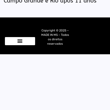
Campo Grande e Rio após 11 anos
Copyright © 2025 –
MADE IN MS – Todos
os direitos
reservados
Quem Somos