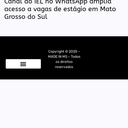
Canal do IEL no WhatsApp amplia
acesso a vagas de estágio em Mato
Grosso do Sul
Copyright © 2025 –
MADE IN MS – Todos
os direitos
reservados
Quem Somos