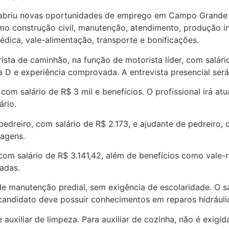
 abriu novas oportunidades de emprego em Campo Grande p
mo construção civil, manutenção, atendimento, produção in
dica, vale-alimentação, transporte e bonificações.
sta de caminhão, na função de motorista líder, com salário
 e experiência comprovada. A entrevista presencial será r
com salário de R$ 3 mil e benefícios. O profissional irá a
rio.
 pedreiro, com salário de R$ 2.173, e ajudante de pedreiro
iagens.
om salário de R$ 3.141,42, além de benefícios como vale-re
adas.
e manutenção predial, sem exigência de escolaridade. O sa
ndidato deve possuir conhecimentos em reparos hidráulico
uxiliar de limpeza. Para auxiliar de cozinha, não é exigida