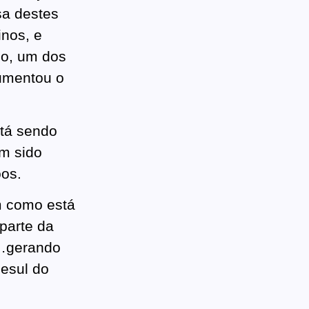
sa destes
inos, e
do, um dos
gumentou o
stá sendo
m sido
oos.
m como está
parte da
…gerando
nesul do