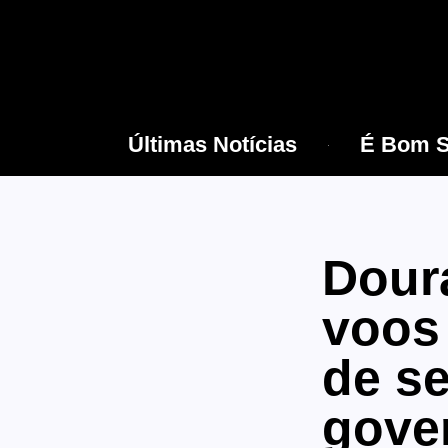
Últimas Notícias
É Bom S
Dour
voos 
de se
gove