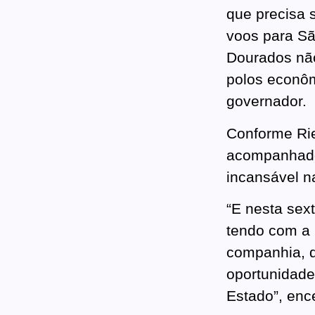
que precisa 
voos para Sã
Dourados não
polos econôm
governador.
Conforme Rie
acompanhado,
incansável n
“E nesta sex
tendo com a 
companhia, 
oportunidade
Estado”, enc