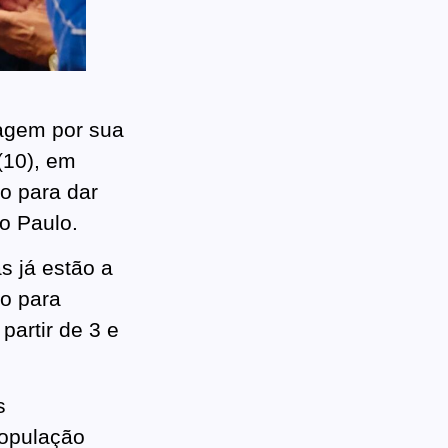
agem por sua
(10), em
o para dar
o Paulo.
 já estão a
to para
partir de 3 e
s
população