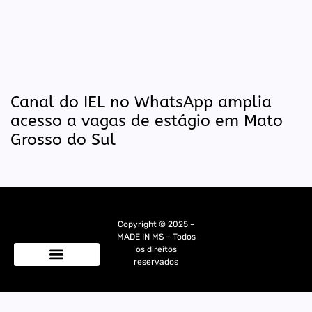
Canal do IEL no WhatsApp amplia
acesso a vagas de estágio em Mato
Grosso do Sul
Copyright © 2025 –
MADE IN MS – Todos
os direitos
reservados
Quem Somos