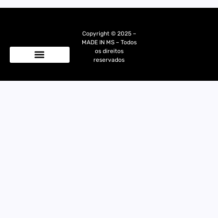
Copyright © 2025 –
MADE IN MS – Todos
os direitos
reservados
Quem Somos