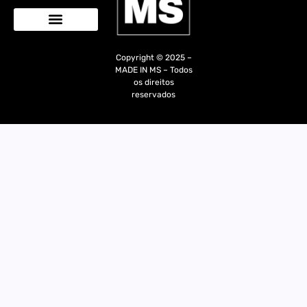
Quem Somos
Copyright © 2025 –
MADE IN MS – Todos
os direitos
reservados