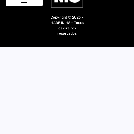
Quem Somos
Copyright © 2025 –
MADE IN MS – Todos
os direitos
reservados