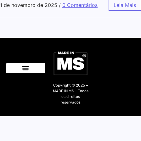
1 de novembro de 2025
/
0 Comentários
Leia Mais
Quem Somos
Copyright © 2025 –
MADE IN MS – Todos
os direitos
reservados