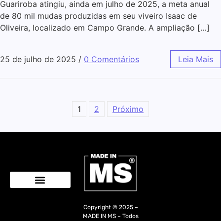
Guariroba atingiu, ainda em julho de 2025, a meta anual
de 80 mil mudas produzidas em seu viveiro Isaac de
Oliveira, localizado em Campo Grande. A ampliação […]
25 de julho de 2025
/
0 Comentários
Leia Mais
1
2
Próximo
Quem Somos
Copyright © 2025 –
MADE IN MS – Todos