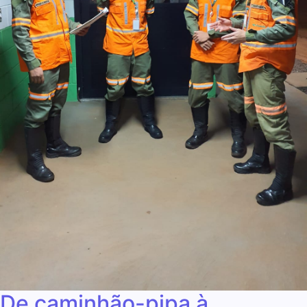
De caminhão-pipa à