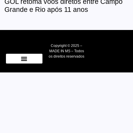
GOL retoma voos diretos entre Campo
Grande e Rio após 11 anos
Copyright © 2025 –
MADE IN MS – Todos
os direitos reservados
Quem Somos