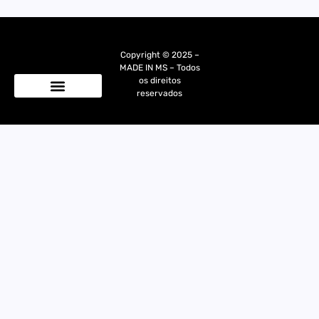
Copyright © 2025 –
MADE IN MS – Todos
os direitos
reservados
Quem Somos