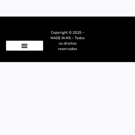
Copyright © 2025 –
MADE IN MS – Todos
os direitos
reservados
Quem Somos