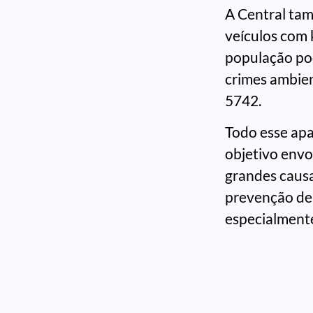
A Central ta
veículos com 
população pod
crimes ambie
5742.
Todo esse ap
objetivo envo
grandes causa
prevenção de 
especialmente