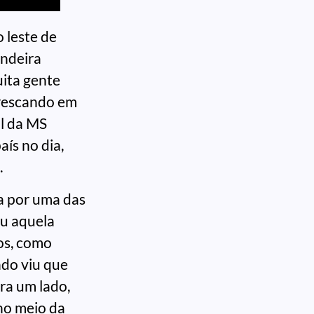
 leste de
andeira
uita gente
efrescando em
al da MS
aís no dia,
.
a por uma das
eu aquela
os, como
ndo viu que
ra um lado,
 no meio da