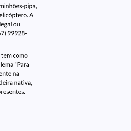
minhões-pipa,
elicóptero. A
legal ou
67) 99928-
e tem como
 lema “Para
ente na
deira nativa,
presentes.