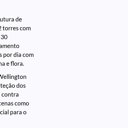
rutura de
2 torres com
 30
oramento
s por dia com
a e flora.
Wellington
oteção dos
a contra
 cenas como
ial para o