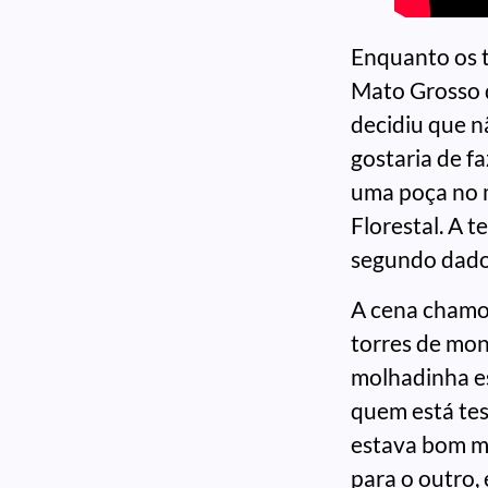
Enquanto os 
Mato Grosso d
decidiu que n
gostaria de fa
uma poça no m
Florestal. A t
segundo dados
A cena chamou
torres de mo
molhadinha es
quem está tes
estava bom me
para o outro,