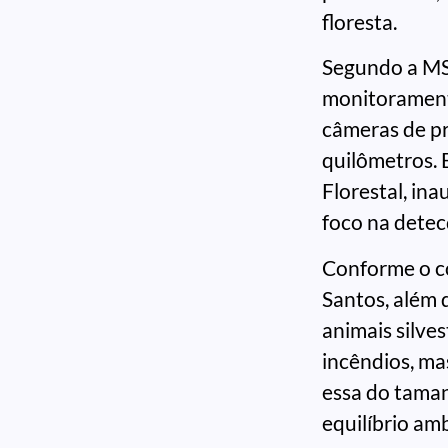
floresta.
Segundo a MS F
monitoramento
câmeras de pre
quilômetros. 
Florestal, in
foco na detec
Conforme o c
Santos, além 
animais silve
incêndios, ma
essa do taman
equilíbrio amb