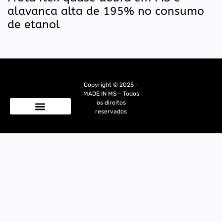
alavanca alta de 195% no consumo
de etanol
Copyright © 2025 –
MADE IN MS – Todos
os direitos
reservados
Quem Somos