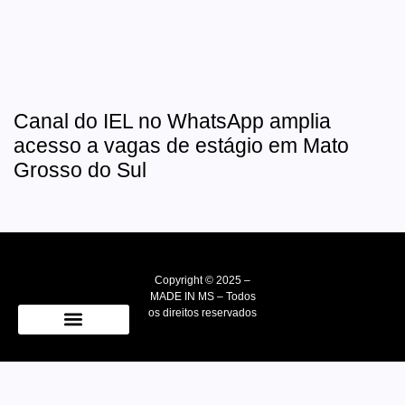
Canal do IEL no WhatsApp amplia
acesso a vagas de estágio em Mato
Grosso do Sul
Copyright © 2025 –
MADE IN MS – Todos
os direitos reservados
Quem Somos