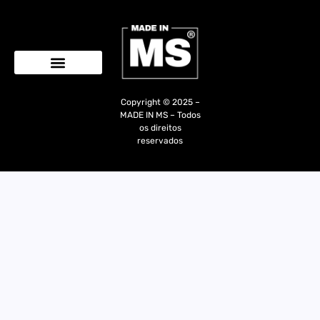
Quem Somos
Copyright © 2025 –
MADE IN MS – Todos
os direitos
reservados