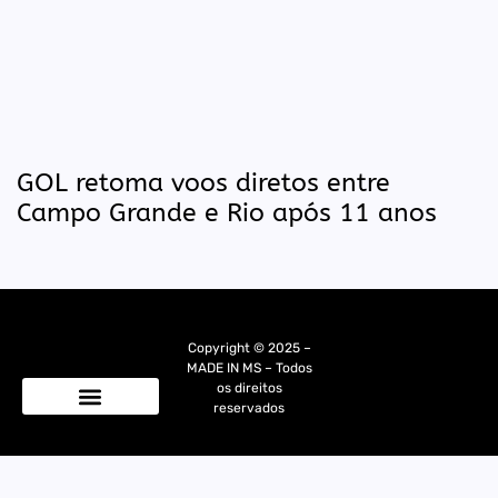
GOL retoma voos diretos entre
Campo Grande e Rio após 11 anos
Copyright © 2025 –
MADE IN MS – Todos
os direitos
reservados
Quem Somos