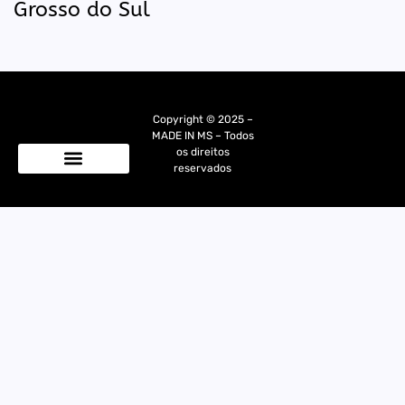
Grosso do Sul
Copyright © 2025 –
MADE IN MS – Todos
os direitos
reservados
Quem Somos