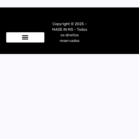
Copyright © 2025 –
MADE IN MS – Todos
os direitos
reservados
Quem Somos