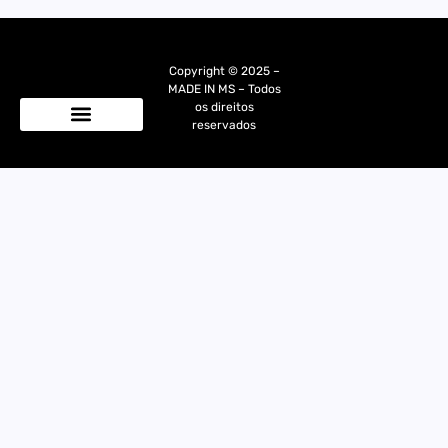
Copyright © 2025 –
MADE IN MS – Todos
os direitos
reservados
Quem Somos