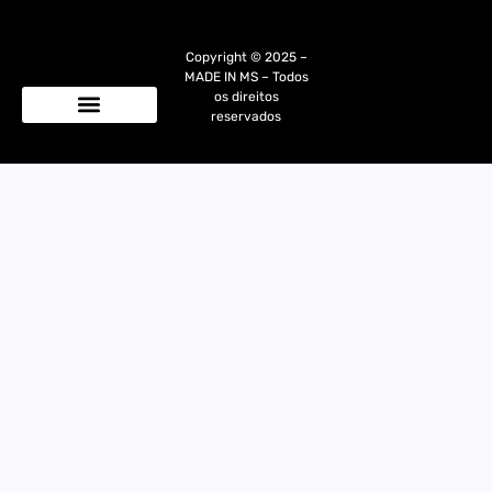
Copyright © 2025 –
MADE IN MS – Todos
os direitos
reservados
Quem Somos