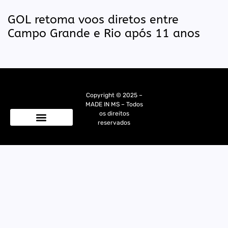
GOL retoma voos diretos entre
Campo Grande e Rio após 11 anos
Copyright © 2025 –
MADE IN MS – Todos
os direitos
reservados
Quem Somos