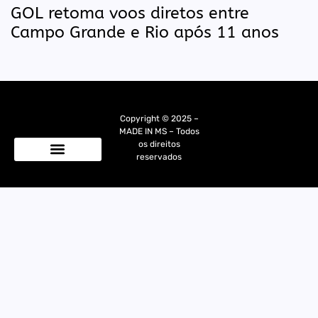
GOL retoma voos diretos entre
Campo Grande e Rio após 11 anos
Copyright © 2025 –
MADE IN MS – Todos
os direitos
reservados
Quem Somos