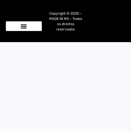
Copyright © 2025 –
MADE IN MS – Todos
os direitos
reservados
Quem Somos