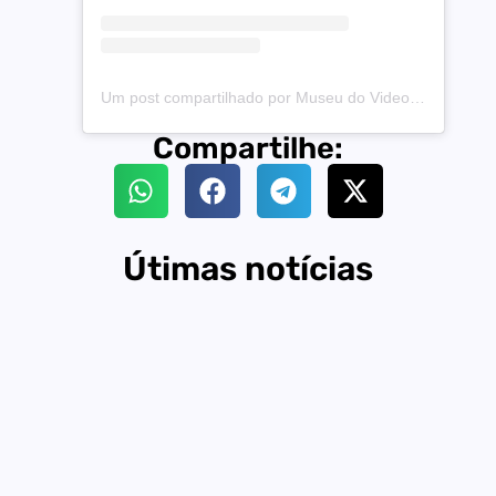
Um post compartilhado por Museu do Videogame Itinerante (@museudovideogameoficial)
Compartilhe:
Útimas notícias