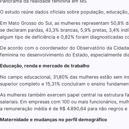
Panorama da realidade feminina em MS
O estudo reúne dados oficiais sobre população, educação,
Em Mato Grosso do Sul, as mulheres representam 50,8% da
se declaram pardas, 43,3% brancas, 5,9% pretas, 3,4% i
algum tipo de deficiência e 0,82% foram diagnosticadas c
De acordo com o coordenador do Observatório da Cidadania
feminina no desenvolvimento do Estado, especialmente di
Educação, renda e mercado de trabalho
No campo educacional, 31,80% das mulheres estão sem in
superior completo e 15,31% concluíram o ensino fundament
As mulheres também exercem papel central na estrutura fa
salariais. Em empresas com 100 ou mais funcionários, mu
a remuneração média é de R$ 4.890,64 para não negros e R
Maternidade e mudanças no perfil demográfico