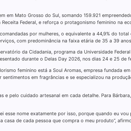
m em Mato Grosso do Sul, somando 159.921 empreendedor
eceita Federal, e reforça o protagonismo feminino na ec
comandadas por mulheres, o equivalente a 44,9% do total 
rviços, com predominância na faixa etária de 35 a 39 anos
ervatório da Cidadania, programa da Universidade Federa
resentado durante o Delas Day 2026, nos dias 24 e 25 de 
rismo feminino está a Soul Aromas, empresa fundada em 
sentimentos em fragrâncias e se especializou na produção
s e pelo cuidado artesanal em cada detalhe. Para Bárbara
uei esse nome exatamente por isso, porque quando eu vou 
a casa de cada pessoa que compra o meu produto”, afirmo