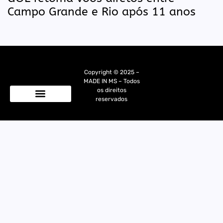
Campo Grande e Rio após 11 anos
Copyright © 2025 –
MADE IN MS – Todos
os direitos
reservados
Quem Somos