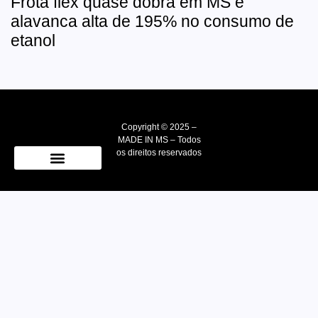
Frota flex quase dobra em MS e
alavanca alta de 195% no consumo de
etanol
Copyright © 2025 –
MADE IN MS – Todos
os direitos reservados
Quem Somos