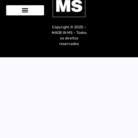
Quem Somos
Copyright © 2025 –
MADE IN MS – Todos
os direitos
reservados