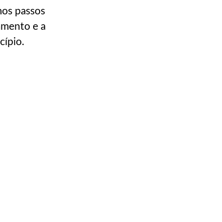
mos passos
amento e a
cípio.