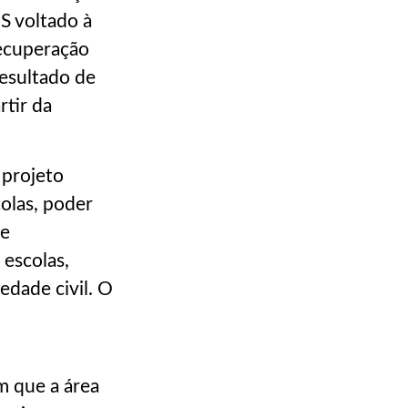
S voltado à
recuperação
resultado de
rtir da
 projeto
olas, poder
ue
escolas,
edade civil. O
m que a área