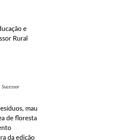
educação e
ssor Rural
m Sucessor
resíduos, mau
a de floresta
ento
ora da edição