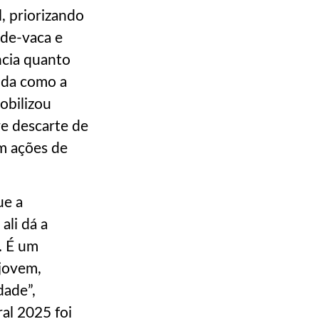
, priorizando
-de-vaca e
ncia quanto
cida como a
mobilizou
re descarte de
em ações de
ue a
ali dá a
. É um
jovem,
dade”,
al 2025 foi