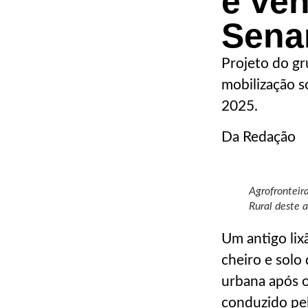
e ve
Sena
Projeto do gr
mobilização s
2025.
Da Redação
Agrofronteir
Rural deste a
Um antigo lix
cheiro e solo
urbana após 
conduzido pel