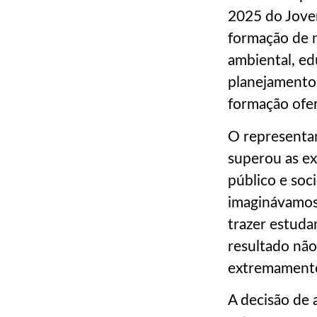
2025 do Jove
formação de n
ambiental, ed
planejamento t
formação ofer
O representan
superou as ex
público e soc
imaginávamos.
trazer estuda
resultado não 
extremamente 
A decisão de 