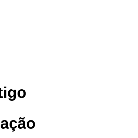
tigo
mação