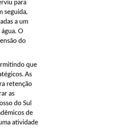
erviu para
m seguida,
uadas a um
 água. O
mensão do
permitindo que
atégicos. As
ra retenção
ar as
osso do Sul
adêmicos de
uma atividade