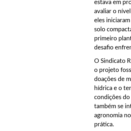
estava em pro
avaliar o nív
eles iniciara
solo compacta
primeiro plan
desafio enfre
O Sindicato R
o projeto fos
doações de mu
hídrica e o t
condições do 
também se in
agronomia no 
prática.