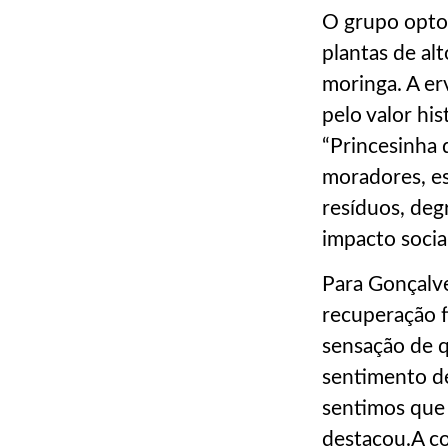
O grupo optou
plantas de al
moringa. A er
pelo valor his
“Princesinha d
moradores, es
resíduos, deg
impacto social
Para Gonçalve
recuperação f
sensação de 
sentimento d
sentimos que 
destacou.A co