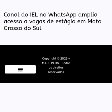
Canal do IEL no WhatsApp amplia
acesso a vagas de estágio em Mato
Grosso do Sul
Copyright © 2025 –
MADE IN MS – Todos
os direitos
reservados
Quem Somos