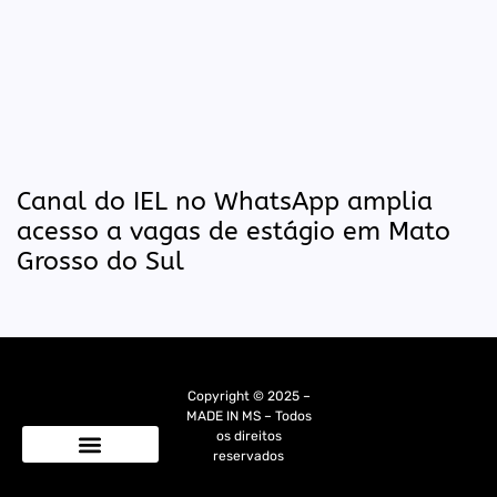
Canal do IEL no WhatsApp amplia
acesso a vagas de estágio em Mato
Grosso do Sul
Copyright © 2025 –
MADE IN MS – Todos
os direitos
reservados
Quem Somos