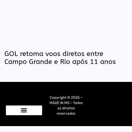
GOL retoma voos diretos entre
Campo Grande e Rio após 11 anos
Copyright © 2025 –
MADE IN MS – Todos
os direitos
reservados
Quem Somos