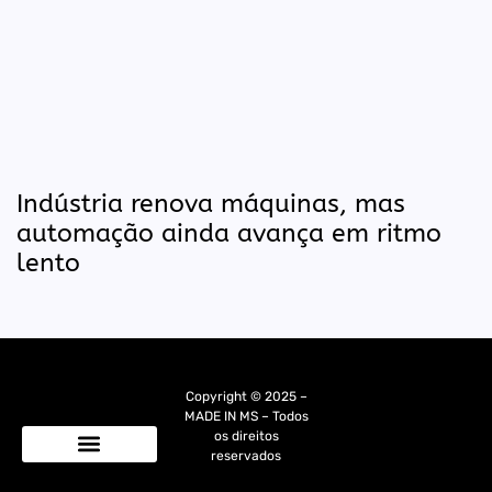
Indústria renova máquinas, mas
automação ainda avança em ritmo
lento
Copyright © 2025 –
MADE IN MS – Todos
os direitos
reservados
Quem Somos