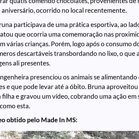
grar quatis comendo chocolates, provenientes de 
aniversário, ocorrido no local recentemente.
una participava de uma prática esportiva, ao lado
atou que ocorria uma comemoração nas proximi
m várias crianças. Porém, logo após o consumo do
eros descartáveis transbordando no lixo, o que a
ens ali presentes.
engenheira presenciou os animais se alimentando 
les e que pode levar até a óbito. Bruna aproveitou
a filha e gravou um vídeo, cobrando uma ação em 
 como esta.
eo obtido pelo Made In MS: