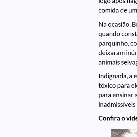
logo após fla
comida de um 
Na ocasião, Br
quando const
parquinho, co
deixaram inúm
animais selvag
Indignada, a 
tóxico para e
para ensinar 
inadmissíveis
Confira o víd